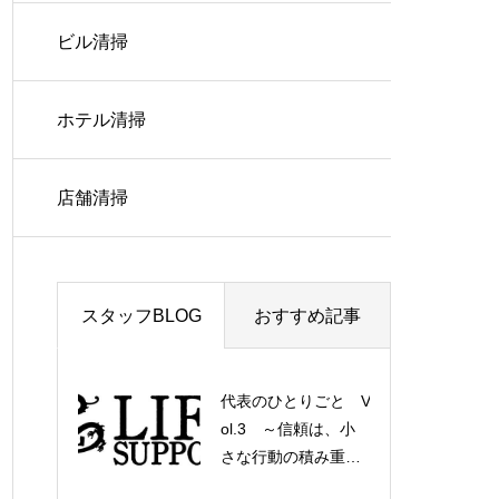
ビル清掃
ホテル清掃
店舗清掃
スタッフBLOG
おすすめ記事
代表のひとりごと V
ol.3 ～信頼は、小
石材の洗浄
さな行動の積み重ね
から～