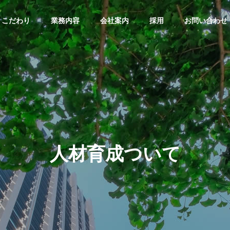
こだわり
業務内容
会社案内
採用
お問い合わせ
人
材
育
成
つ
い
て